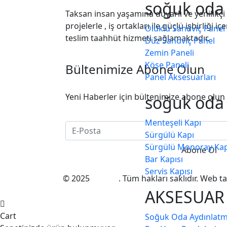
soğuk oda 
Taksan insan yaşamına duyarlı ve yenilikçi 
projelerle , iş ortakları ile güçlü işbirliği 
Oluklu Sandviç Panel
teslim taahhüt hizmeti sağlamaktadır.
Düz Sandvi̇ç Panel
Zemi̇n Paneli̇
Köşe Paneli̇
Bültenimize Abone Olun
Panel Aksesuarları
Yeni Haberler için bültenimize abone olun
soğuk oda 
Menteşeli̇ Kapı
Sürgülü Kapı
Sürgülü Monoray Kap
Bar Kapısı
Servi̇s Kapısı
© 2025
Taksan
. Tüm hakları saklıdır. Web t
AKSESUAR
Cart
Soğuk Oda Aydınlatma 