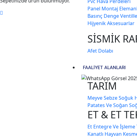
Sepetinizde ürün bulunmuyor.
Pvc Hava Perdeleri̇
Panel Montaj Elemanl
Basınç Denge Venti̇ller
Hi̇jyeni̇k Aksesuarlar
SİSMİK RA
Afet Dolabı
FAALİYET ALANLARI
TARIM
Meyve Sebze Soğuk H
Patates Ve Soğan So
ET & ET T
Et Entegre Ve İşleme Te
Kanatlı Hayvan Kesme V