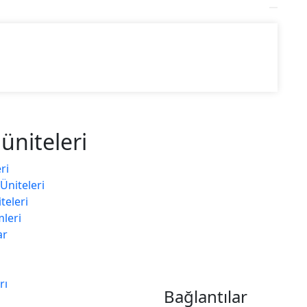
üniteleri
ri
Üniteleri
eleri̇
mleri̇
ar
rı
Bağlantılar