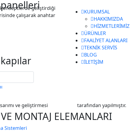
panelleri
konseptlerde geliştirdiği
KURUMSAL
içerisinde çalışarak anahtar
HAKKIMIZDA
HİZMETLERİMİZ
ÜRÜNLER
FAALİYET ALANLARI
TEKNİK SERVİS
BLOG
kapılar
İLETİŞİM
ı
asarımı ve geliştirmesi
EMQ Digital
tarafından yapılmıştır.
 VE MONTAJ ELEMANLARI
Si̇stemleri̇