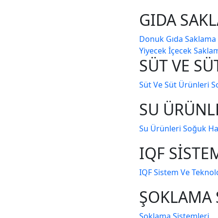
GIDA SAK
Donuk Gıda Saklama
Yi̇yecek İçecek Sakl
SÜT VE SÜ
Süt Ve Süt Ürünleri̇ 
SU ÜRÜNL
Su Ürünleri̇ Soğuk H
IQF SİSTE
IQF Si̇stem Ve Teknolo
ŞOKLAMA 
Şoklama Sistemleri