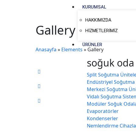
KURUMSAL
HAKKIMIZDA
Gallery
HİZMETLERİMİZ
ÜRÜNLER
Anasayfa
»
Elements
»
Gallery
soğuk oda 
Split Soğutma Ünitele
Endüstriyel Soğutma 
Merkezi̇ Soğutma Üni̇t
Vi̇dalı Soğutma Si̇ste
Modüler Soğuk Odal
Evaporatörler
Kondenserler
Nemlendirme Ci̇hazla