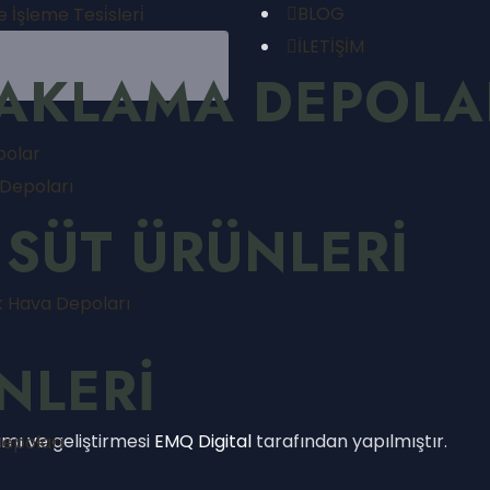
BLOG
̇şleme Tesi̇sleri̇
İLETİŞİM
SAKLAMA DEPOLA
polar
 Depoları
 SÜT ÜRÜNLERİ
uk Hava Depoları
NLERİ
ımı ve geliştirmesi
EMQ Digital
tarafından yapılmıştır.
Depoları