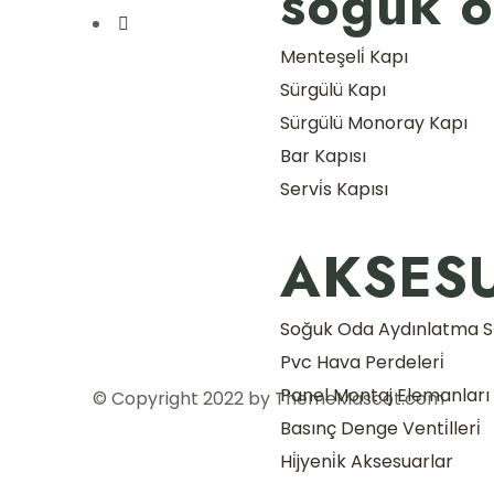
soğuk o
Menteşeli̇ Kapı
Sürgülü Kapı
Sürgülü Monoray Kapı
Bar Kapısı
Servi̇s Kapısı
AKSES
Soğuk Oda Aydınlatma Si̇
Pvc Hava Perdeleri̇
Panel Montaj Elemanları
© Copyright 2022 by ThemeMascot.com
Basınç Denge Venti̇lleri̇
Hi̇jyeni̇k Aksesuarlar