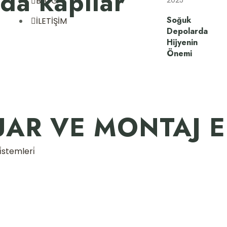
da kapılar
BLOG
2025
Soğuk
İLETİŞİM
Depolarda
Hijyenin
Önemi
UAR VE MONTAJ 
stemleri̇