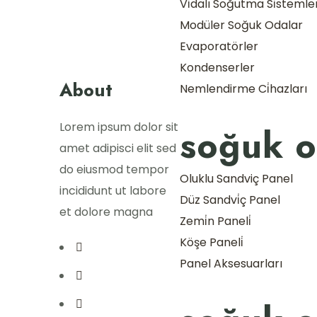
Vi̇dalı Soğutma Si̇stemle
Modüler Soğuk Odalar
Evaporatörler
Kondenserler
About
Nemlendirme Ci̇hazları
Lorem ipsum dolor sit
soğuk o
amet adipisci elit sed
do eiusmod tempor
Oluklu Sandviç Panel
incididunt ut labore
Düz Sandvi̇ç Panel
et dolore magna
Zemi̇n Paneli̇
Köşe Paneli̇
Panel Aksesuarları