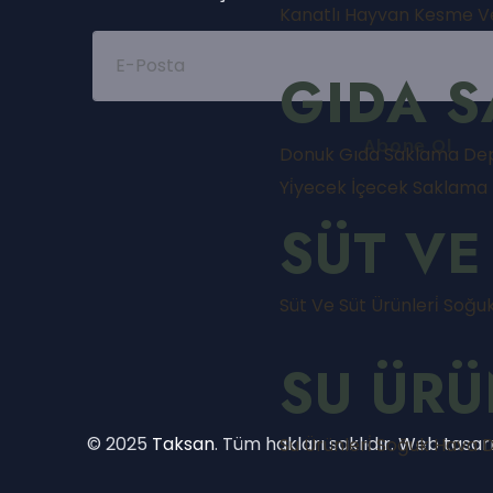
Kanatlı Hayvan Kesme Ve I
GIDA 
Donuk Gıda Saklama De
Yi̇yecek İçecek Saklama
SÜT VE
Süt Ve Süt Ürünleri̇ Soğ
SU ÜRÜ
© 2025
Taksan
. Tüm hakları saklıdır. Web tasar
Su Ürünleri̇ Soğuk Hava 