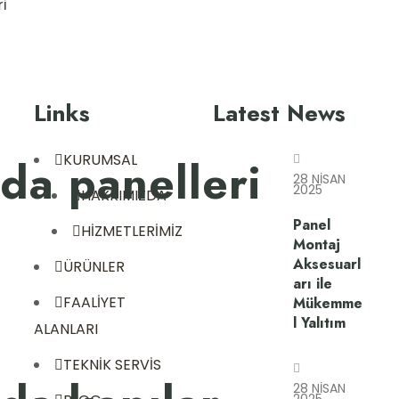
ri̇
Links
Latest News
KURUMSAL
da panelleri
28 NISAN
2025
HAKKIMIZDA
Panel
HİZMETLERİMİZ
Montaj
Aksesuarl
ÜRÜNLER
arı ile
FAALİYET
Mükemme
l Yalıtım
ALANLARI
TEKNİK SERVİS
28 NISAN