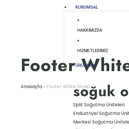
KURUMSAL
HAKKIMIZDA
HİZMETLERİMİZ
Footer White
ÜRÜNLER
soğuk o
Anasayfa
»
Footer White Style1
Split Soğutma Üniteleri
Endüstriyel Soğutma Ünit
Merkezi̇ Soğutma Üni̇tele