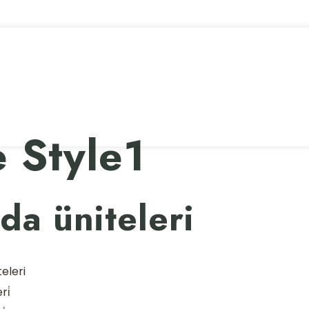
 Style1
da üniteleri
eleri
ri̇