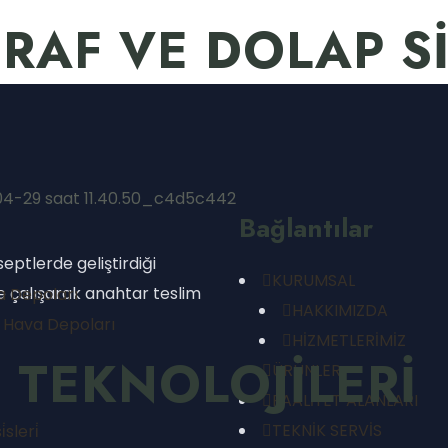
 RAF VE DOLAP S
Bağlantılar
eptlerde geliştirdiği
KURUMSAL
inde çalışarak anahtar teslim
 Depoları
HAKKIMIZDA
 Hava Depoları
HİZMETLERİMİZ
T TEKNOLOJİLERİ
ÜRÜNLER
FAALİYET ALANLARI
TEKNİK SERVİS
sleri̇