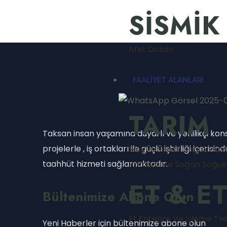
SİSMİK
Afet Dolabı
FAALİYET ALANLARI
TARIM
Taksan insan yaşamına duyarlı ve yenilikçi kons
projelerle , iş ortakları ile güçlü işbirliği içeris
Meyve Sebze Soğuk Hava
taahhüt hizmeti sağlamaktadır.
Patates Ve Soğan Soğuk
ET & E
Bültenimize Abone Olun
Et Entegre Ve İşleme Tesi̇
Yeni Haberler için bültenimize abone olun