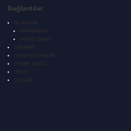
Bağlantılar
KURUMSAL
HAKKIMIZDA
HİZMETLERİMİZ
ÜRÜNLER
FAALİYET ALANLARI
TEKNİK SERVİS
BLOG
İLETİŞİM