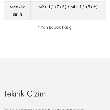
Sıcaklık
M2 (-1 / +7 C°) / M1 (-1 / +5 C°)
Sınıfı
* Yan kapak hariç.
Teknik Çizim